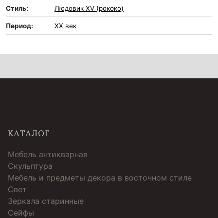
Стиль:
Людовик XV (рококо)
Период:
XX век
КАТАЛОГ
Мебель антикварная
Скульптура
Мебель и предметы декора в восточном стиле
Свет
Зеркала старинные
Cейфы