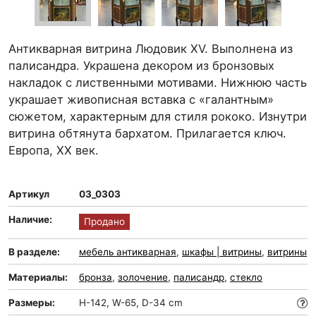
Антикварная витрина Людовик XV. Выполнена из
палисандра. Украшена декором из бронзовых
накладок с лиственными мотивами. Нижнюю часть
украшает живописная вставка с «галантным»
сюжетом, характерным для стиля рококо. Изнутри
витрина обтянута бархатом. Прилагается ключ.
Европа, ХХ век.
Артикул
03_0303
Наличие:
Продано
В разделе:
мебель антикварная
,
шкафы | витрины
,
витрины
Материалы:
бронза
,
золочение
,
палисандр
,
стекло
Размеры:
H-142, W-65, D-34 cm