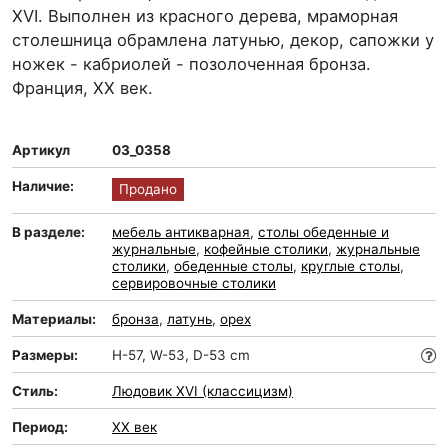
XVI. Выполнен из красного дерева, мраморная
столешница обрамлена латунью, декор, сапожки у
ножек - кабриолей - позолоченная бронза.
Франция, XX век.
Артикул
03_0358
Наличие:
Продано
В разделе:
мебель антикварная
,
столы обеденные и
журнальные
,
кофейные столики
,
журнальные
столики
,
обеденные столы
,
круглые столы
,
сервировочные столики
Материалы:
бронза
,
латунь
,
орех
Размеры:
H-57, W-53, D-53 cm
Стиль:
Людовик XVI (классицизм)
Период:
XX век