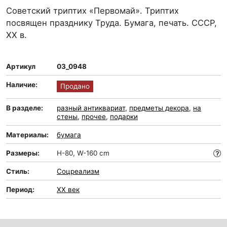
Советский триптих «Первомай». Триптих
посвящен празднику Труда. Бумага, печать. СССР,
ХХ в.
Артикул
03_0948
Наличие:
Продано
В разделе:
разный антиквариат
,
предметы декора
,
на
стены
,
прочее
,
подарки
Материалы:
бумага
Размеры:
H-80, W-160 cm
Стиль:
Соцреализм
Период:
XX век