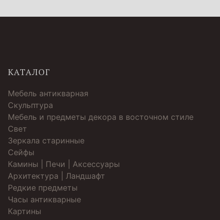
КАТАЛОГ
Мебель антикварная
Скульптура
Мебель и предметы декора в восточном стиле
Свет
Зеркала старинные
Cейфы
Камины | Печи | Аксессуары
Архитектура | Ландшафт
Редкие предметы
Часы антикварные
Картины