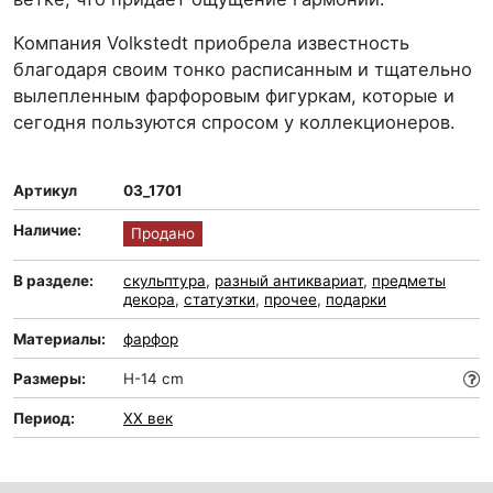
Компания Volkstedt приобрела известность
благодаря своим тонко расписанным и тщательно
вылепленным фарфоровым фигуркам, которые и
сегодня пользуются спросом у коллекционеров.
Артикул
03_1701
Наличие:
Продано
В разделе:
скульптура
,
разный антиквариат
,
предметы
декора
,
статуэтки
,
прочее
,
подарки
Материалы:
фарфор
Размеры:
H-14 cm
Период:
XX век