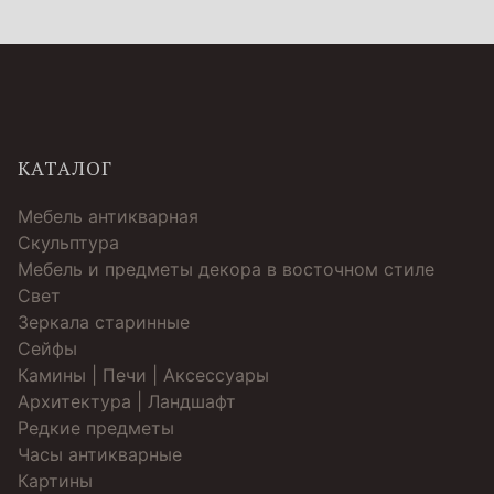
КАТАЛОГ
Мебель антикварная
Скульптура
Мебель и предметы декора в восточном стиле
Свет
Зеркала старинные
Cейфы
Камины | Печи | Аксессуары
Архитектура | Ландшафт
Редкие предметы
Часы антикварные
Картины