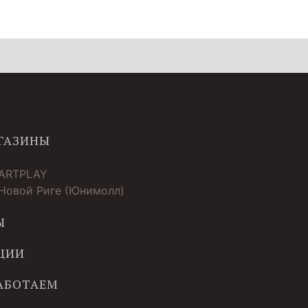
ГАЗИНЫ
 ARTPLAY
 Новой Риге (Юнимолл)
Ы
ЦИИ
РАБОТАЕМ