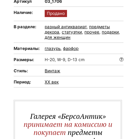
Артикул
03_1706
Наличие:
Продано
В разделе:
разный антиквариат
,
предметы
декора
,
статуэтки
,
прочее
,
подарки
,
для женщин
Материалы:
глазурь
,
фарфор
Размеры:
H-20, W-9, D-13 cm
Стиль:
Винтаж
Период:
XX век
Галерея «БерсоАнтик»
принимает на комиссию и
покупает
предметы