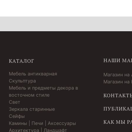
НАШИ МА
КАТАЛОГ
Мебель антикварная
Магазин на
Скульптура
Магазин на
Мебель и предметы декора в
восточном стиле
КОНТАКТ
Свет
ПУБЛИКА
Зеркала старинные
Cейфы
КАК МЫ 
Камины | Печи | Аксессуары
Архитектура | Ландшафт