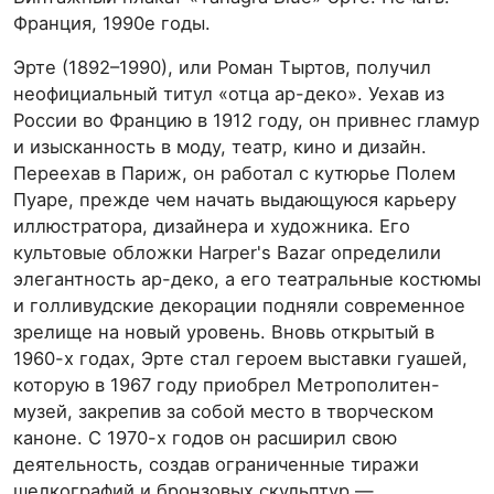
Франция, 1990е годы.
Эрте (1892–1990), или Роман Тыртов, получил
неофициальный титул «отца ар-деко». Уехав из
России во Францию в 1912 году, он привнес гламур
и изысканность в моду, театр, кино и дизайн.
Переехав в Париж, он работал с кутюрье Полем
Пуаре, прежде чем начать выдающуюся карьеру
иллюстратора, дизайнера и художника. Его
культовые обложки Harper's Bazar определили
элегантность ар-деко, а его театральные костюмы
и голливудские декорации подняли современное
зрелище на новый уровень. Вновь открытый в
1960-х годах, Эрте стал героем выставки гуашей,
которую в 1967 году приобрел Метрополитен-
музей, закрепив за собой место в творческом
каноне. С 1970-х годов он расширил свою
деятельность, создав ограниченные тиражи
шелкографий и бронзовых скульптур —