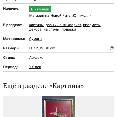
Наличие:
В наличии
Магазин на Новой Риге (Юнимолл)
В разделе:
картины
,
разный антиквариат
,
предметы
декора
,
на стены
,
подарки
Материалы:
бумага
Размеры:
H-42, W-30 cm
Стиль:
Ар-деко
Период:
XX век
Ещё в разделе «Картины»