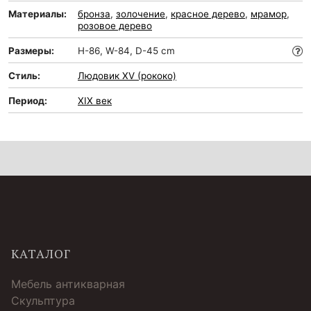
Материалы:
бронза
,
золочение
,
красное дерево
,
мрамор
,
розовое дерево
Размеры:
H-86, W-84, D-45 cm
Стиль:
Людовик XV (рококо)
Период:
XIX век
КАТАЛОГ
Мебель антикварная
Скульптура