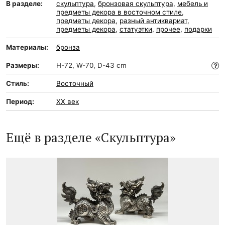
В разделе:
скульптура
,
бронзовая скульптура
,
мебель и
предметы декора в восточном стиле
,
предметы декора
,
разный антиквариат
,
предметы декора
,
статуэтки
,
прочее
,
подарки
Материалы:
бронза
Размеры:
H-72, W-70, D-43 cm
Стиль:
Восточный
Период:
XX век
Ещё в разделе «Скульптура»