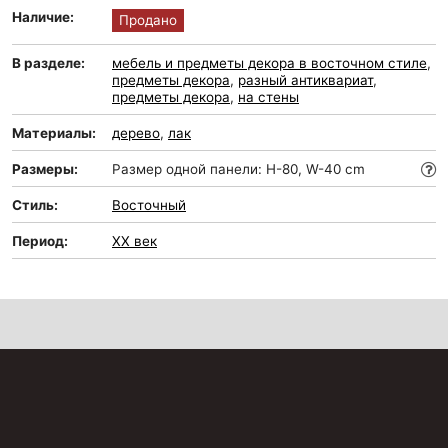
Наличие:
Продано
В разделе:
мебель и предметы декора в восточном стиле
,
предметы декора
,
разный антиквариат
,
предметы декора
,
на стены
Материалы:
дерево
,
лак
Размеры:
Размер одной панели: H-80, W-40 cm
Стиль:
Восточный
Период:
XX век