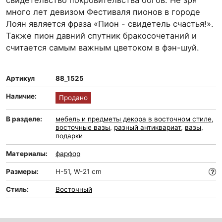
свидетельство покровительства богов. Не зря
много лет девизом Фестиваля пионов в городе
Лоян является фраза «Пион - свидетель счастья!».
Также пион давний спутник бракосочетаний и
считается самым важным цветоком в фэн-шуй.
Артикул
88_1525
Наличие:
Продано
В разделе:
мебель и предметы декора в восточном стиле
,
восточные вазы
,
разный антиквариат
,
вазы
,
подарки
Материалы:
фарфор
Размеры:
H-51, W-21 cm
Стиль:
Восточный