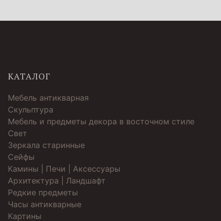
КАТАЛОГ
Мебель антикварная
Скульптура
Мебель и предметы декора в восточном стиле
Свет
Зеркала старинные
Cейфы
Камины | Печи | Аксессуары
Архитектура | Ландшафт
Редкие предметы
Часы антикварные
Картины