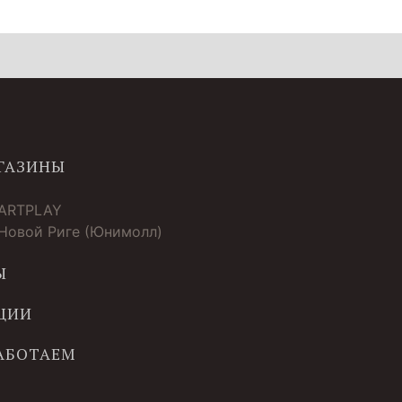
ГАЗИНЫ
 ARTPLAY
 Новой Риге (Юнимолл)
Ы
ЦИИ
РАБОТАЕМ