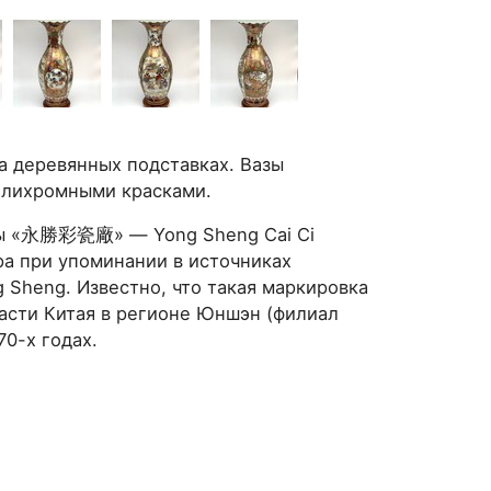
а деревянных подставках. Вазы
олихромными красками.
уры «永勝彩瓷廠» — Yong Sheng Cai Ci
ра при упоминании в источниках
 Sheng. Известно, что такая маркировка
части Китая в регионе Юншэн (филиал
70-х годах.