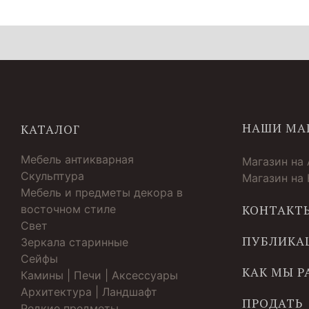
НАШИ МА
КАТАЛОГ
Мебель антикварная
Магазин на
Скульптура
Магазин на
Мебель и предметы декора в
восточном стиле
КОНТАКТ
Свет
ПУБЛИКА
Зеркала старинные
Cейфы
КАК МЫ 
Камины | Печи | Аксессуары
Архитектура | Ландшафт
ПРОДАТЬ
Редкие предметы