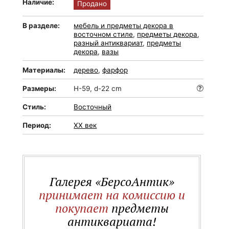
Наличие:
Продано
В разделе:
мебель и предметы декора в
восточном стиле
,
предметы декора
,
разный антиквариат
,
предметы
декора
,
вазы
Материалы:
дерево
,
фарфор
Размеры:
H-59, d-22 cm
Стиль:
Восточный
Период:
XX век
Галерея «БерсоАнтик»
принимает на комиссию и
покупает
предметы
антиквариата!