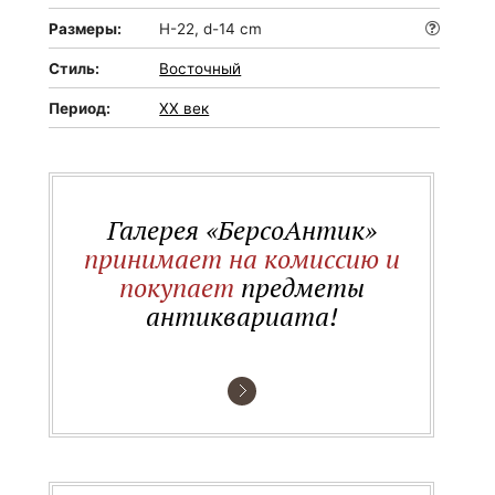
Размеры:
H-22, d-14 cm
Стиль:
Восточный
Период:
XX век
Галерея «БерсоАнтик»
принимает на комиссию и
покупает
предметы
антиквариата!