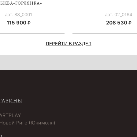
ТЫКВА-ГОРЛЯНКА
»
арт. 88_0001
арт. 02_0164
115 900
208 530
ПЕРЕЙТИ В РАЗДЕЛ
ГАЗИНЫ
 ARTPLAY
 Новой Риге (Юнимолл)
Ы