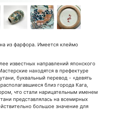
ена из фарфора. Имеется клеймо
олее известных направлений японского
Мастерские находятся в префектуре
утани, буквальный перевод - «девять
располагавшиеся близ города Кага,
ором, что стали нарицательным именем
утани представлялась на всемирных
ействительно большое значение для