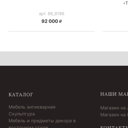
«
арт. 88_8186
92 000
НАШИ МА
КАТАЛОГ
Мебель антикварная
Магазин на
Скульптура
Магазин на
Мебель и предметы декора в
восточном стиле
КОНТАКТ