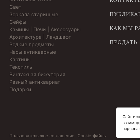
Свет
ПУБЛИКА
Зеркала старинные
Cейфы
КАК МЫ 
Камины | Печи | Аксессуары
Архитектура | Ландшафт
ПРОДАТЬ
Редкие предметы
Часы антикварные
Картины
Текстиль
Винтажная бижутерия
Разный антиквариат
Подарки
Сайт исп
взаимод
персона
Пользовательское соглашение
Cookie-файлы