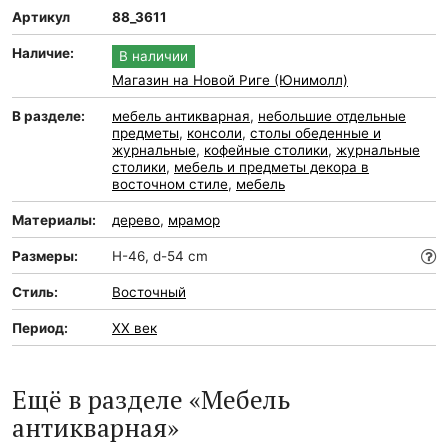
Артикул
88_3611
Наличие:
В наличии
Магазин на Новой Риге (Юнимолл)
В разделе:
мебель антикварная
,
небольшие отдельные
предметы
,
консоли
,
столы обеденные и
журнальные
,
кофейные столики
,
журнальные
столики
,
мебель и предметы декора в
восточном стиле
,
мебель
Материалы:
дерево
,
мрамор
Размеры:
H-46, d-54 cm
Стиль:
Восточный
Период:
XX век
Ещё в разделе «Мебель
антикварная»