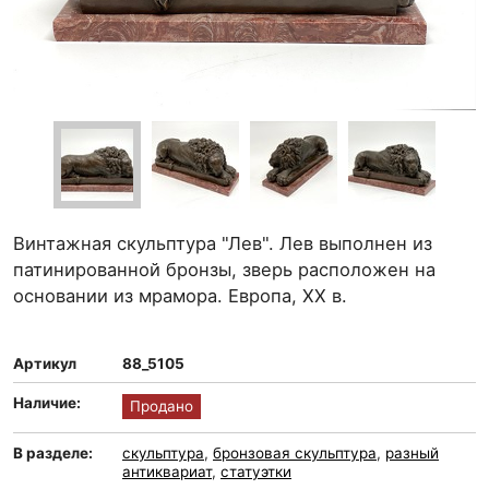
Винтажная скульптура "Лев". Лев выполнен из
патинированной бронзы, зверь расположен на
основании из мрамора. Европа, ХХ в.
Артикул
88_5105
Наличие:
Продано
В разделе:
скульптура
,
бронзовая скульптура
,
разный
антиквариат
,
статуэтки