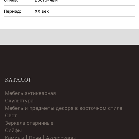
Стиль:
Восточный
Период:
XX век
КАТАЛОГ
Мебель антикварная
Скульптура
Мебель и предметы декора в восточном стиле
Свет
Зеркала старинные
Cейфы
Камины | Печи | Аксессуары