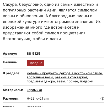
Сакура, безусловно, одно из самых известных и
популярных растений Азии, является символом
весны и обновления. А благородные пионы в
японской культуре имеют огромное значение. Их
изображения много где встречаются и
представляют собой символ процветания,
благополучия, любви и ласки.
Артикул
88_5125
Наличие:
Продано
В разделе:
мебель и предметы декора в восточном стиле
,
восточные вазы
,
разный антиквариат
,
предметы декора
,
вазы
,
прочее
,
подарки
Материалы:
керамика
Размеры:
H-22, d-21 cm