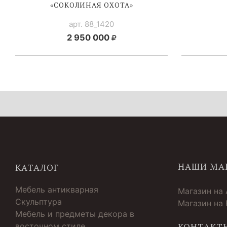
«СОКОЛИНАЯ ОХОТА»
арт. 88_1420
2 950 000
НАШИ МА
КАТАЛОГ
Мебель антикварная
Магазин на
Скульптура
Магазин на
Мебель и предметы декора в
восточном стиле
КОНТАКТ