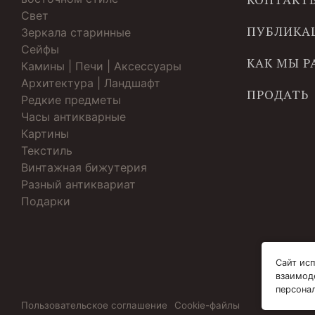
Свет
ПУБЛИКА
Зеркала старинные
Cейфы
КАК МЫ 
Камины | Печи | Аксессуары
Архитектура | Ландшафт
ПРОДАТЬ
Редкие предметы
Часы антикварные
Картины
Текстиль
Винтажная бижутерия
Разный антиквариат
Подарки
Сайт исп
взаимод
персона
Пользовательское соглашение
Cookie-файлы