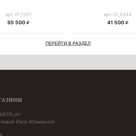
арт. 01_1321
арт. 01_5344
95 500
41 500
ПЕРЕЙТИ В РАЗДЕЛ
ГАЗИНЫ
 ARTPLAY
 Новой Риге (Юнимолл)
Ы