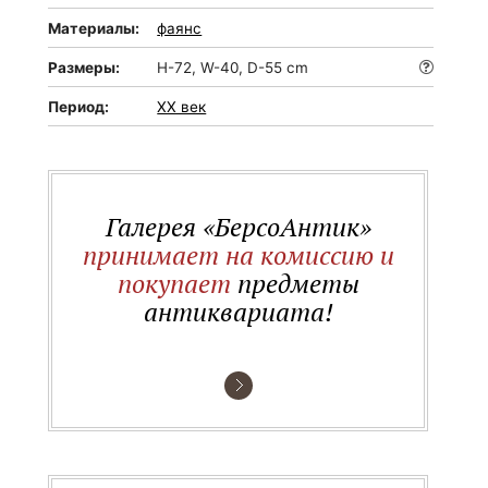
Материалы:
фаянс
Размеры:
H-72, W-40, D-55 cm
Период:
XX век
Галерея «БерсоАнтик»
принимает на комиссию и
покупает
предметы
антиквариата!