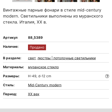
Винтажные парные фонари в стиле mid-century
modern. Светильники выполнены из муранского
стекла. Италия, XX в.
Артикул
88_5389
Наличие:
Продано
В разделе:
свет
,
люстры | потолочные светильники
Материалы:
муранское стекло
Размеры:
H-49, d-12 cm
Стиль:
Mid-Сentury modern
Период:
XX век