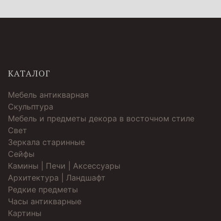
КАТАЛОГ
Мебель антикварная
Скульптура
Мебель и предметы декора в восточном стиле
Свет
Зеркала старинные
Cейфы
Камины | Печи | Аксессуары
Архитектура | Ландшафт
Редкие предметы
Часы антикварные
Картины