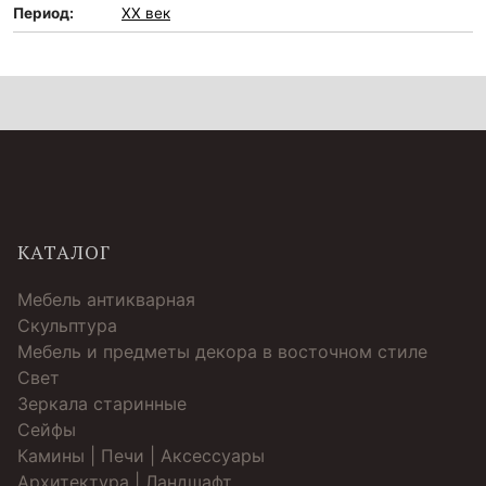
Период:
XX век
КАТАЛОГ
Мебель антикварная
Скульптура
Мебель и предметы декора в восточном стиле
Свет
Зеркала старинные
Cейфы
Камины | Печи | Аксессуары
Архитектура | Ландшафт