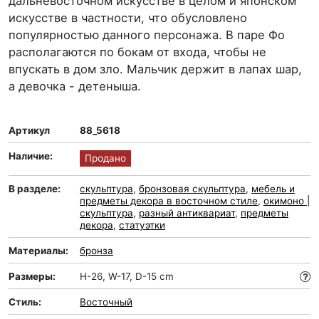
дальневосточном искусстве в целом и японском
искусстве в частности, что обусловлено
популярностью данного персонажа. В паре Фо
располагаются по бокам от входа, чтобы не
впускать в дом зло. Мальчик держит в лапах шар,
а девочка - детеныша.
Артикул
88_5618
Наличие:
Продано
В разделе:
скульптура
,
бронзовая скульптура
,
мебель и
предметы декора в восточном стиле
,
окимоно |
скульптура
,
разный антиквариат
,
предметы
декора
,
статуэтки
Материалы:
бронза
Размеры:
H-26, W-17, D-15 cm
Стиль:
Восточный