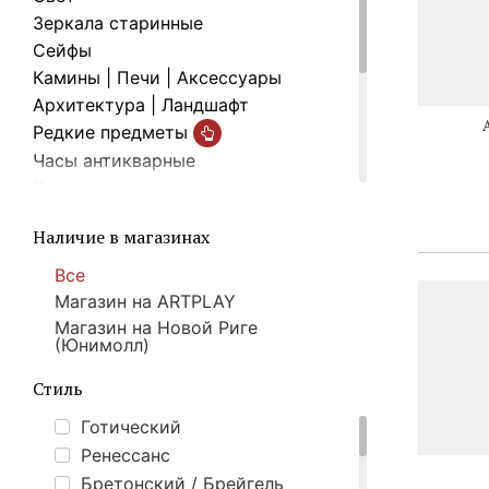
Зеркала старинные
Cейфы
Камины | Печи | Аксессуары
Архитектура | Ландшафт
Редкие предметы
Часы антикварные
Картины
Текстиль
Наличие в магазинах
Винтажная бижутерия
Разный антиквариат
Все
Подарки
Магазин на ARTPLAY
Товары со скидкой
%
Магазин на Новой Риге
(Юнимолл)
Стиль
Готический
Ренессанс
Бретонский / Брейгель