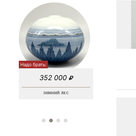
Индастриал / лофт
Винтаж
Соцреализм
Модернизм
Георгианский
Морской
Абстракционизм
Авангард
Надо брать:
Кубизм
352 000
ЗИМНИЙ ЛЕС