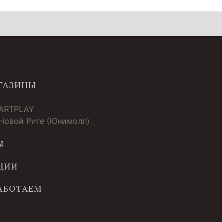
ГАЗИНЫ
 ARTPLAY
 Новой Риге (Юнимолл)
Ы
ЦИИ
РАБОТАЕМ