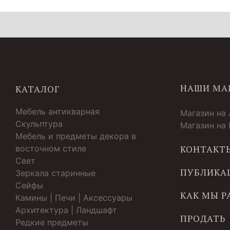
НАШИ МА
КАТАЛОГ
Мебель антикварная
Магазин на
Скульптура
Магазин на
Мебель и предметы декора в
восточном стиле
КОНТАКТ
Свет
ПУБЛИКА
Зеркала старинные
Cейфы
КАК МЫ 
Камины | Печи | Аксессуары
Архитектура | Ландшафт
ПРОДАТЬ
Редкие предметы