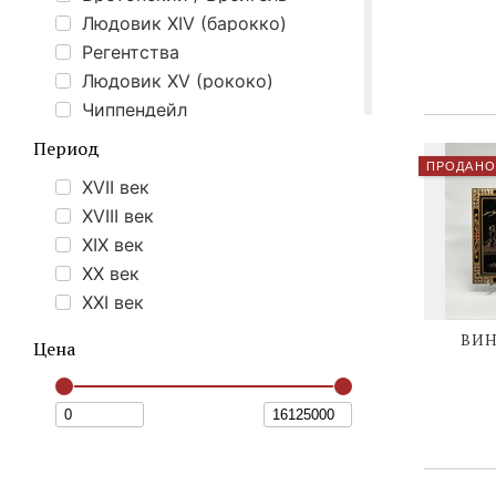
Людовик XIV (барокко)
Регентства
Людовик XV (рококо)
Чиппендейл
Людовик XVI (классицизм)
Период
Реставрация (Людовик XVIII, Карл Х, Луи-Филипп)
ПРОДАНО
XVII век
Ампир
XVIII век
Бидермайер
XIX век
Викторианский
XX век
Историзм
XXI век
Наполеон III
Ар-нуво (модерн)
ВИН
Цена
Ар-деко
Охотничий стиль
Реализм
Mid-Сentury modern
Восточный