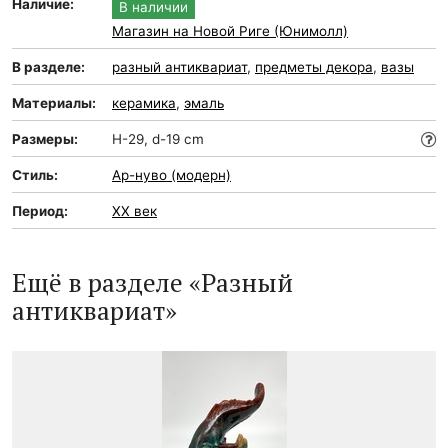
Наличие:
В наличии
Магазин на Новой Риге (Юнимолл)
В разделе:
разный антиквариат
,
предметы декора
,
вазы
Материалы:
керамика
,
эмаль
Размеры:
H-29, d-19 cm
Стиль:
Ар-нуво (модерн)
Период:
XX век
Ещё в разделе «Разный
антиквариат»