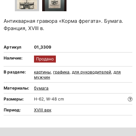
Антикварная гравюра «Корма фрегата». Бумага.
Франция, XVIII в.
Артикул
01_3309
Наличие:
Продано
В разделе:
картины
,
графика
,
для руководителей
,
для
мужчин
Материалы:
бумага
Размеры:
H-62, W-48 cm
Период:
XVIII век