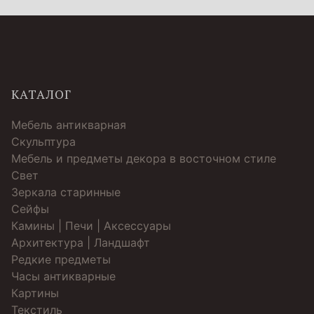
КАТАЛОГ
Мебель антикварная
Скульптура
Мебель и предметы декора в восточном стиле
Свет
Зеркала старинные
Cейфы
Камины | Печи | Аксессуары
Архитектура | Ландшафт
Редкие предметы
Часы антикварные
Картины
Текстиль