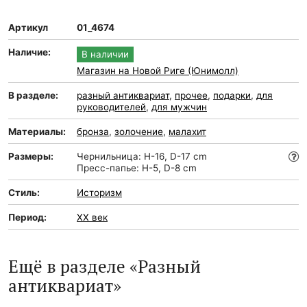
Артикул
01_4674
Наличие:
В наличии
Магазин на Новой Риге (Юнимолл)
В разделе:
разный антиквариат
,
прочее
,
подарки
,
для
руководителей
,
для мужчин
Материалы:
бронза
,
золочение
,
малахит
Размеры:
Чернильница: H-16, D-17 cm
Пресс-папье: H-5, D-8 cm
Стиль:
Историзм
Период:
XX век
Ещё в разделе «Разный
антиквариат»