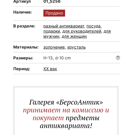
Артикул
01_5256
Наличие:
Продано
В разделе:
разный антиквариат
,
посуда
,
подарки
,
для руководителей
,
для
мужчин
,
для женщин
Материалы:
золочение
,
хрусталь
Размеры:
H-13, d-10 cm
Период:
XX век
Галерея «БерсоАнтик»
принимает на комиссию и
покупает
предметы
антиквариата!