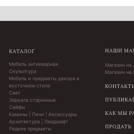
НАШИ МА
КАТАЛОГ
Мебель антикварная
Магазин на
Скульптура
Магазин на
Мебель и предметы декора в
восточном стиле
КОНТАКТ
Свет
ПУБЛИКА
Зеркала старинные
Cейфы
КАК МЫ 
Камины | Печи | Аксессуары
Архитектура | Ландшафт
ПРОДАТЬ
Редкие предметы