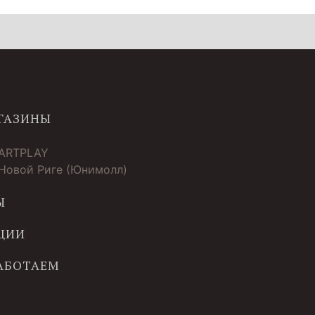
ГАЗИНЫ
 ARTPLAY
 Новой Риге (Юнимолл)
Ы
ЦИИ
РАБОТАЕМ