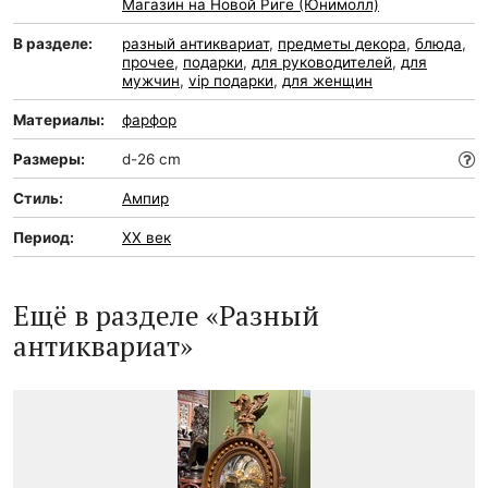
Магазин на Новой Риге (Юнимолл)
В разделе:
разный антиквариат
,
предметы декора
,
блюда
,
прочее
,
подарки
,
для руководителей
,
для
мужчин
,
vip подарки
,
для женщин
Материалы:
фарфор
Размеры:
d-26 cm
Стиль:
Ампир
Период:
XX век
Ещё в разделе «Разный
антиквариат»