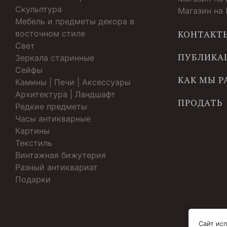
Скульптура
Магазин на
Мебель и предметы декора в
восточном стиле
КОНТАКТ
Свет
ПУБЛИКА
Зеркала старинные
Cейфы
КАК МЫ 
Камины | Печи | Аксессуары
Архитектура | Ландшафт
ПРОДАТЬ
Редкие предметы
Часы антикварные
Картины
Текстиль
Винтажная бижутерия
Разный антиквариат
Подарки
Сайт исп