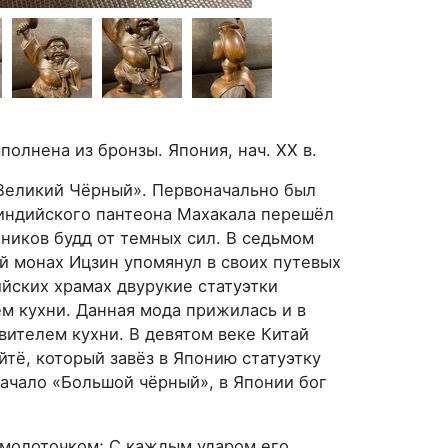
полнена из бронзы. Япония, нач. ХХ в.
 «Великий Чёрный». Первоначально был
индийского пантеона Махакала перешёл
тников будд от темных сил. В седьмом
й монах Ицзин упомянул в своих путевых
ийских храмах двурукие статуэтки
м кухни. Данная мода прижилась и в
вителем кухни. В девятом веке Китай
тё, который завёз в Японию статуэтку
начало «Большой чёрный», в Японии бог
 молоточком; С каждым ударом его