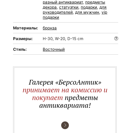
разный антиквариат
,
предметы
декора
,
статуэтки
,
подарки
,
для
руководителей
,
для мужчин
,
vip
подарки
Материалы:
бронза
Размеры:
H-30, W-20, D-15 cm
Стиль:
Восточный
Галерея «БерсоАнтик»
принимает на комиссию и
покупает
предметы
антиквариата!