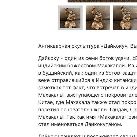
Антикварная скульптура «Дайкоку». Вы
Дайкоку - один из семи богов удачи,
индийским божеством Махакалой. Из 
в буддийский, как один из богов-защи
веке отправившийся в Индию китайски
заметках тот факт, что встречал в инд
Махакалы, выступающего покровителе
Китае, где Махакала также стал покро
посетил основатель школы Тэндай, Сай
Махакалы. Так как имя «Махакала» оз
стал именоваться Дайкокутэном.
Дайкоку танцует и постукивает своим