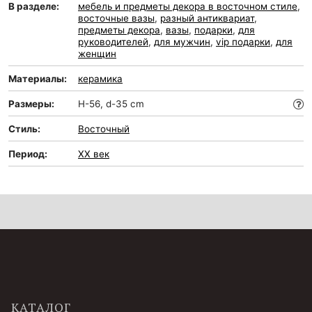
В разделе:
мебель и предметы декора в восточном стиле
,
восточные вазы
,
разный антиквариат
,
предметы декора
,
вазы
,
подарки
,
для
руководителей
,
для мужчин
,
vip подарки
,
для
женщин
Материалы:
керамика
Размеры:
H-56, d-35 cm
Стиль:
Восточный
Период:
XX век
КАТАЛОГ