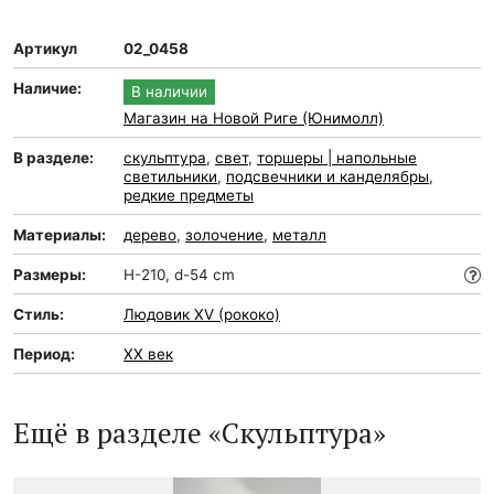
Артикул
02_0458
Наличие:
В наличии
Магазин на Новой Риге (Юнимолл)
В разделе:
скульптура
,
свет
,
торшеры | напольные
светильники
,
подсвечники и канделябры
,
редкие предметы
Материалы:
дерево
,
золочение
,
металл
Размеры:
H-210, d-54 cm
Стиль:
Людовик XV (рококо)
Период:
XX век
Ещё в разделе «Скульптура»