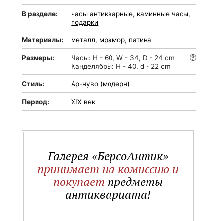
В разделе:
часы антикварные
,
каминные часы
,
подарки
Материалы:
металл
,
мрамор
,
патина
Размеры:
Часы: H - 60, W - 34, D - 24 cm
Канделябры: H - 40, d - 22 cm
Стиль:
Ар-нуво (модерн)
Период:
XIX век
Галерея «БерсоАнтик»
принимает на комиссию и
покупает
предметы
антиквариата!