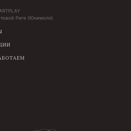
 ARTPLAY
 Новой Риге (Юнимолл)
Ы
ЦИИ
РАБОТАЕМ