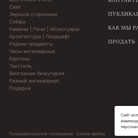
Свет
ПУБЛИКА
Зеркала старинные
Cейфы
КАК МЫ 
Камины | Печи | Аксессуары
Архитектура | Ландшафт
ПРОДАТЬ
Редкие предметы
Часы антикварные
Картины
Текстиль
Винтажная бижутерия
Разный антиквариат
Подарки
Сайт исп
взаимод
персона
Пользовательское соглашение
Cookie-файлы