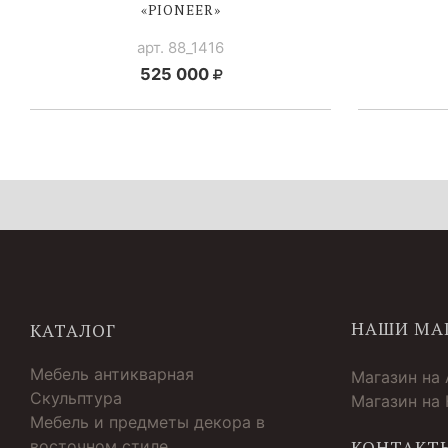
«PIONEER»
арт. 88_1416
525 000
НАШИ МА
КАТАЛОГ
Мебель антикварная
Магазин на
Скульптура
Магазин на
Мебель и предметы декора в
восточном стиле
КОНТАКТ