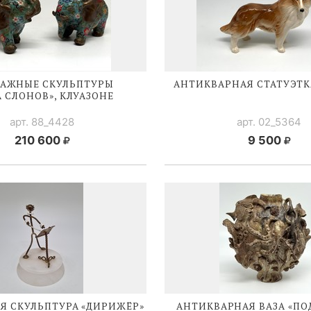
АЖНЫЕ СКУЛЬПТУРЫ
АНТИКВАРНАЯ СТАТУЭТК
А СЛОНОВ», КЛУАЗОНЕ
арт. 88_4428
арт. 02_5364
210 600
9 500
Я СКУЛЬПТУРА «ДИРИЖЁР»
АНТИКВАРНАЯ ВАЗА «П