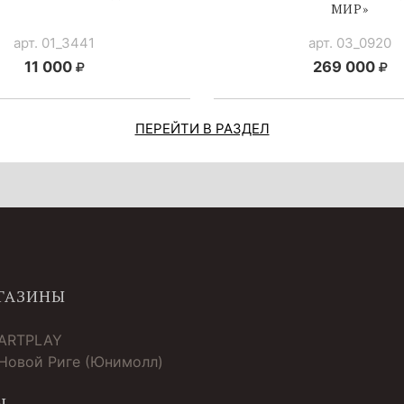
МИР»
арт. 01_3441
арт. 03_0920
11 000
269 000
ПЕРЕЙТИ В РАЗДЕЛ
ГАЗИНЫ
 ARTPLAY
 Новой Риге (Юнимолл)
Ы