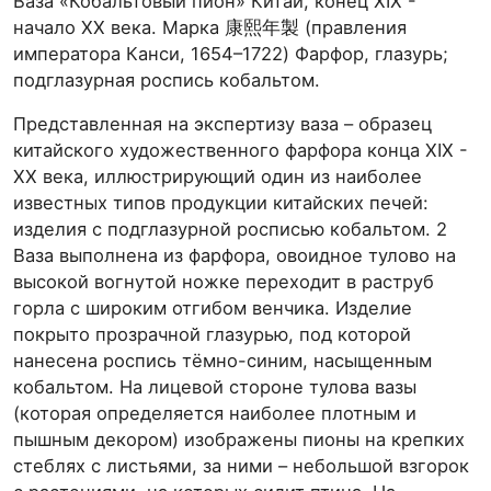
Ваза «Кобальтовый пион» Китай, конец XIX -
начало XX века. Марка 康熙年製 (правления
императора Канси, 1654–1722) Фарфор, глазурь;
подглазурная роспись кобальтом.
Представленная на экспертизу ваза – образец
китайского художественного фарфора конца XIX -
ХХ века, иллюстрирующий один из наиболее
известных типов продукции китайских печей:
изделия с подглазурной росписью кобальтом. 2
Ваза выполнена из фарфора, овоидное тулово на
высокой вогнутой ножке переходит в раструб
горла с широким отгибом венчика. Изделие
покрыто прозрачной глазурью, под которой
нанесена роспись тёмно-синим, насыщенным
кобальтом. На лицевой стороне тулова вазы
(которая определяется наиболее плотным и
пышным декором) изображены пионы на крепких
стеблях с листьями, за ними – небольшой взгорок