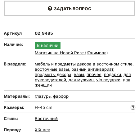
ЗАДАТЬ ВОПРОС
Артикул
02_9485
Наличие:
В наличии
Магазин на Новой Риге (Юнимолл)
В разделе:
мебель и предметы декора в восточном стиле
,
восточные вазы
,
разный антиквариат
,
предметы декора
,
вазы
,
прочее
,
подарки
,
для
руководителей
,
для мужчин
,
vip подарки
,
для
женщин
Материалы:
глазурь
,
фарфор
Размеры:
H-45 cm
Стиль:
Восточный
Период:
XIX век