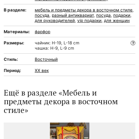
В разделе:
мебель и предметы декора в восточном стиле
,
посуда
,
разный антиквариат
,
посуда
,
подарки
,
для руководителей
,
vip подарки
,
для женщин
Материалы:
фарфор
Размеры:
чайник: H-19, L-18 cm
чашка: H-9, L-9 cm
Стиль:
Восточный
Период:
XX век
Ещё в разделе «Мебель и
предметы декора в восточном
стиле»