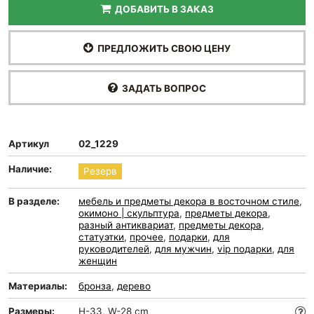
ДОБАВИТЬ В ЗАКАЗ
ПРЕДЛОЖИТЬ СВОЮ ЦЕНУ
ЗАДАТЬ ВОПРОС
Артикул
02_1229
Наличие:
Резерв
В разделе:
мебель и предметы декора в восточном стиле
,
окимоно | скульптура
,
предметы декора
,
разный антиквариат
,
предметы декора
,
статуэтки
,
прочее
,
подарки
,
для
руководителей
,
для мужчин
,
vip подарки
,
для
женщин
Материалы:
бронза
,
дерево
Размеры:
H-33, W-28 cm