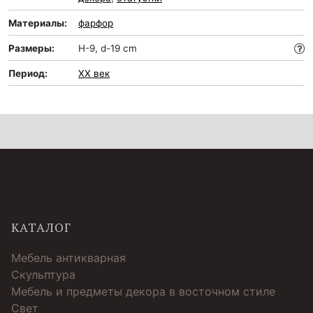
Материалы:
фарфор
Размеры:
H-9, d-19 cm
Период:
XX век
КАТАЛОГ
Мебель антикварная
Скульптура
Мебель и предметы декора в восточном стиле
Свет