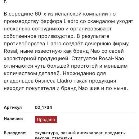
г.
В середине 60-х из испанской компании по
производству фарфора Lladro со скандалом уходят
несколько сотрудников и организовывают
собственное производство. В результате
противоборства Lladro создаёт дочернюю фирму
Rosal, ныне известную как бренд Nao со своей
характерной продукцией. Статуэтки Rosal-Nao
отличаются чуть большей простотой и меньшим
количеством деталей. Неожиданно для
владельцев бизнеса Lladro такая продукция
находит покупателя и бренд Nao жив и по ныне.
Артикул
02_1734
Наличие:
Продано
В разделе:
скульптура
,
разный антиквариат
,
предметы
декора
,
статуэтки