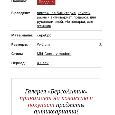
Наличие:
Продано
В разделе:
винтажная бижутерия
,
клипсы
,
разный антиквариат
,
подарки
,
для
руководителей
,
vip подарки
,
для
женщин
Материалы:
серебро
Размеры:
W-2 cm
Стиль:
Mid-Сentury modern
Период:
XX век
Галерея «БерсоАнтик»
принимает на комиссию и
покупает
предметы
антиквариата!