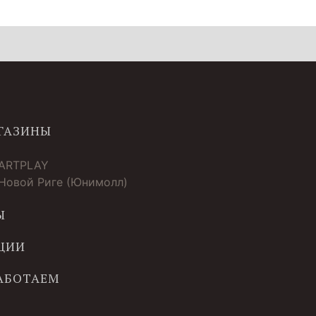
ГАЗИНЫ
 ARTPLAY
 Новой Риге (Юнимолл)
Ы
ЦИИ
РАБОТАЕМ