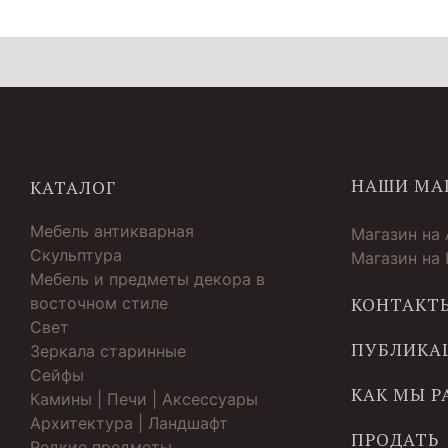
НАШИ МА
КАТАЛОГ
Мебель антикварная
Магазин на
Скульптура
Магазин на
Мебель и предметы декора в
восточном стиле
КОНТАКТ
Свет
ПУБЛИКА
Зеркала старинные
Cейфы
КАК МЫ 
Камины | Печи | Аксессуары
Архитектура | Ландшафт
ПРОДАТЬ
Редкие предметы