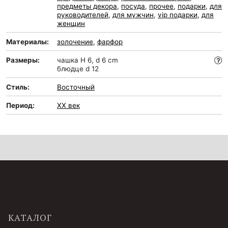
предметы декора
,
посуда
,
прочее
,
подарки
,
для
руководителей
,
для мужчин
,
vip подарки
,
для
женщин
Материалы:
золочение
,
фарфор
Размеры:
чашка H 6, d 6 cm
блюдце d 12
Стиль:
Восточный
Период:
XX век
КАТАЛОГ