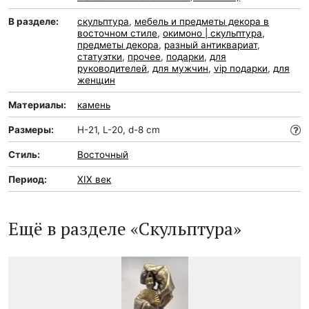
В разделе:
скульптура
,
мебель и предметы декора в
восточном стиле
,
окимоно | скульптура
,
предметы декора
,
разный антиквариат
,
статуэтки
,
прочее
,
подарки
,
для
руководителей
,
для мужчин
,
vip подарки
,
для
женщин
Материалы:
камень
Размеры:
H-21, L-20, d-8 cm
Стиль:
Восточный
Период:
XIX век
Ещё в разделе «Скульптура»