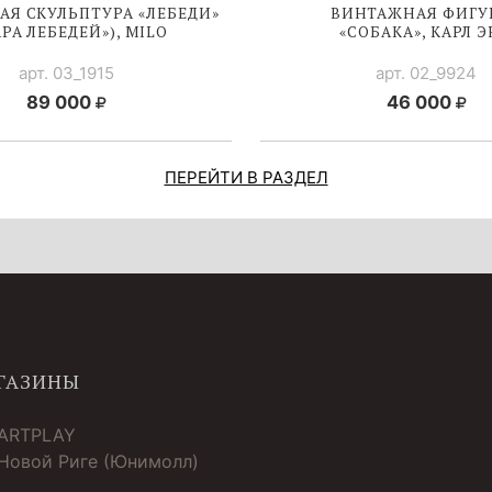
Я СКУЛЬПТУРА «ЛЕБЕДИ»
ВИНТАЖНАЯ ФИГУ
АРА ЛЕБЕДЕЙ»), MILO
«СОБАКА», КАРЛ 
арт. 03_1915
арт. 02_9924
89 000
46 000
ПЕРЕЙТИ В РАЗДЕЛ
ГАЗИНЫ
 ARTPLAY
 Новой Риге (Юнимолл)