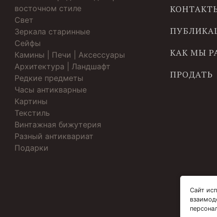
восточном стиле
КОНТАКТ
Свет
ПУБЛИКА
Зеркала старинные
Cейфы
КАК МЫ 
Камины | Печи | Аксессуары
Архитектура | Ландшафт
ПРОДАТЬ
Редкие предметы
Часы антикварные
Картины
Текстиль
Винтажная бижутерия
Разный антиквариат
Подарки
Сайт исп
взаимод
персона