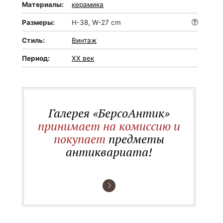
Материалы:
керамика
Размеры:
H-38, W-27 cm
Стиль:
Винтаж
Период:
XX век
Галерея «БерсоАнтик»
принимает на комиссию и
покупает
предметы
антиквариата!