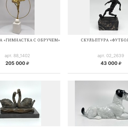
А «ГИМНАСТКА С ОБРУЧЕМ»
СКУЛЬПТУРА «ФУТБО
арт. 88_1402
арт. 02_2639
205 000
43 000