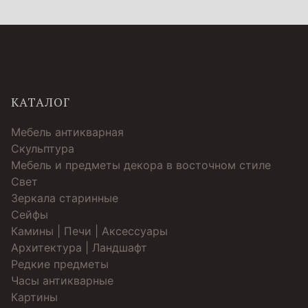
КАТАЛОГ
Мебель антикварная
Скульптура
Мебель и предметы декора в восточном стиле
Свет
Зеркала старинные
Cейфы
Камины | Печи | Аксессуары
Архитектура | Ландшафт
Редкие предметы
Часы антикварные
Картины