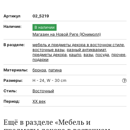
Артикул
02_5219
Наличие:
В наличии
Магазин на Новой Риге (Юнимолл)
В разделе:
мебель и предметы декора в восточном стиле
,
восточные вазы
,
разный антиквариат
,
предметы декора
,
кашпо
,
вазы
,
посуда
,
прочее
,
подарки
Материалы:
бронза
,
патина
Размеры:
Н - 24, W - 30 cm
Стиль:
Восточный
Период:
XX век
Ещё в разделе «Мебель и