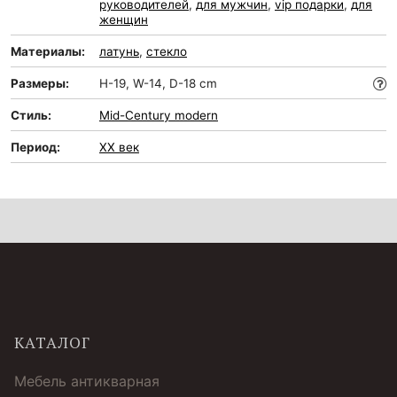
руководителей
,
для мужчин
,
vip подарки
,
для
женщин
Материалы:
латунь
,
стекло
Размеры:
H-19, W-14, D-18 cm
Стиль:
Mid-Сentury modern
Период:
XX век
КАТАЛОГ
Мебель антикварная