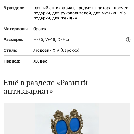
В разделе:
разный антиквариат
,
предметы декора
,
прочее
,
подарки
,
для руководителей
,
для мужчин
,
vip
подарки
,
для женщин
Материалы:
бронза
Размеры:
H-25, W-16, D-9 cm
Стиль:
Людовик XIV (барокко)
Период:
XX век
Ещё в разделе «Разный
антиквариат»