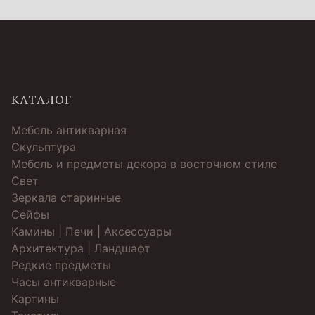
КАТАЛОГ
Мебель антикварная
Скульптура
Мебель и предметы декора в восточном стиле
Свет
Зеркала старинные
Cейфы
Камины | Печи | Аксессуары
Архитектура | Ландшафт
Редкие предметы
Часы антикварные
Картины