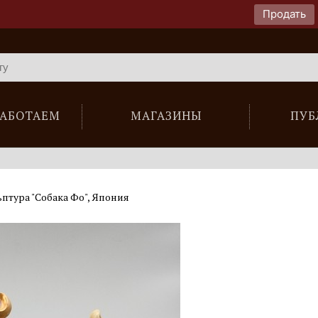
Продать
РАБОТАЕМ
МАГАЗИНЫ
ПУБ
птура "Собака Фо", Япония