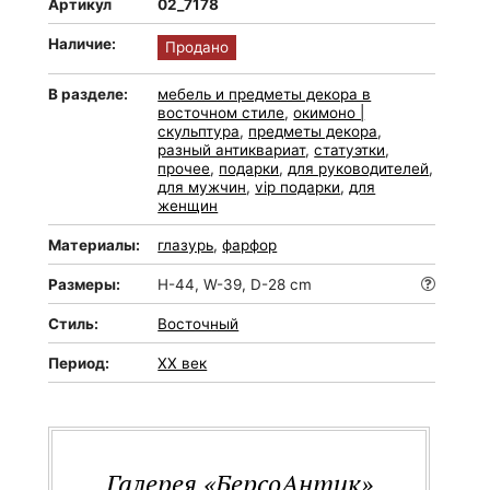
Артикул
02_7178
Наличие:
Продано
В разделе:
мебель и предметы декора в
восточном стиле
,
окимоно |
скульптура
,
предметы декора
,
разный антиквариат
,
статуэтки
,
прочее
,
подарки
,
для руководителей
,
для мужчин
,
vip подарки
,
для
женщин
Материалы:
глазурь
,
фарфор
Размеры:
H-44, W-39, D-28 cm
Стиль:
Восточный
Период:
XX век
Галерея «БерсоАнтик»