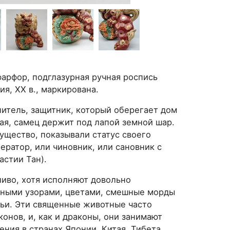
фарфор, подглазурная ручная роспись
я, ХХ в., маркирована.
анитель, защитник, который оберегает дом
кая, самец держит под лапой земной шар.
ущество, показывали статус своего
ператор, или чиновник, или сановник с
настии Тан).
ливо, хотя исполняют довольно
зными узорами, цветами, смешные морды
оньи. Эти священные животные часто
онов, и, как и драконы, они занимают
ния в странах Японии, Китая, Тибета