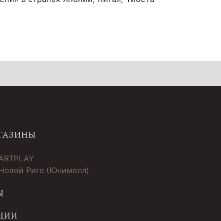
ГАЗИНЫ
 ARTPLAY
 Новой Риге (Юнимолл)
Ы
ЦИИ