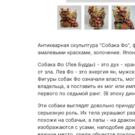
Антикварная скульптура "Собака Фо", 
эмалевыми красками, золочение. Япони
Собака Фо (Лев Будды) - это дух - хр
от зла. Лев Фо - это энергия ян, мужс
Фигуры собак Фо означали власть, мог
владельца, а поставить их мог или им
первого по седьмой ранг. (В эпоху ди
Эти собаки выглядят довольно причуд
серьезную роль. Их тела украшают ра
похожи на собачьи, а лапы - на драк
изображаются с усами, наподобие драк
важное место среди объектов поклоне