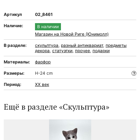
Артикул
02_8461
Наличие:
В наличии
Магазин на Новой Риге (Юнимолл)
В разделе:
скульптура
,
разный антиквариат
,
предметы
декора
,
статуэтки
,
прочее
,
подарки
Материалы:
фарфор
Размеры:
H-24 cm
Период:
XX век
Ещё в разделе «Скульптура»