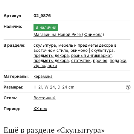
Артикул
02_9876
Наличие:
В наличии
Магазин на Новой Риге (Юнимолл)
В разделе:
скульптура
,
мебель и предметы декора в
восточном стиле
,
окимоно | скульптура
,
предметы декора
,
разный антиквариат
,
предметы декора
,
статуэтки
,
прочее
,
подарки
,
vip подарки
Материалы:
керамика
Размеры:
H-21, W-24, D-24 cm
Стиль:
Восточный
Период:
XX век
Ещё в разделе «Скульптура»