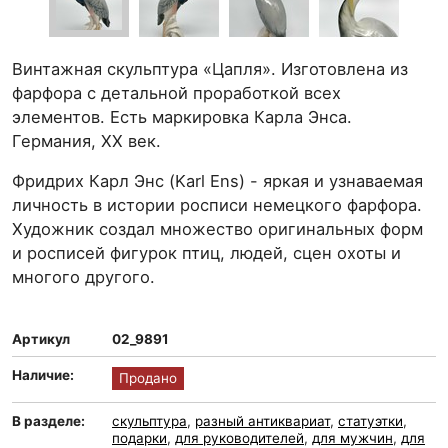
Винтажная скульптура «Цапля». Изготовлена из
фарфора с детальной проработкой всех
элементов. Есть маркировка Карла Энса.
Германия, ХХ век.
Фридрих Карл Энс (Karl Ens) - яркая и узнаваемая
личность в истории росписи немецкого фарфора.
Художник создал множество оригинальных форм
и росписей фигурок птиц, людей, сцен охоты и
многого другого.
Артикул
02_9891
Наличие:
Продано
В разделе:
скульптура
,
разный антиквариат
,
статуэтки
,
подарки
,
для руководителей
,
для мужчин
,
для