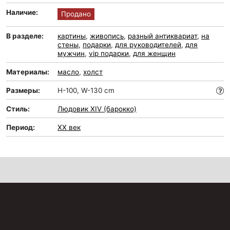
Наличие:
Продано
В разделе:
картины
,
живопись
,
разный антиквариат
,
на
стены
,
подарки
,
для руководителей
,
для
мужчин
,
vip подарки
,
для женщин
Материалы:
масло
,
холст
Размеры:
H-100, W-130 cm
Стиль:
Людовик XIV (барокко)
Период:
XX век