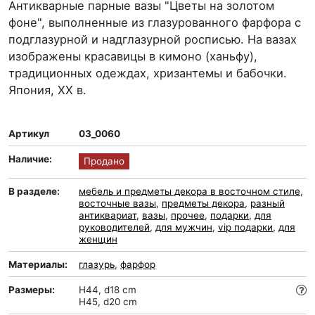
Антикварные парные вазы "Цветы на золотом
фоне", выполненные из глазурованного фарфора с
подглазурной и надглазурной росписью. На вазах
изображены красавицы в кимоно (ханьфу),
традиционных одеждах, хризантемы и бабочки.
Япония, ХХ в.
Артикул
03_0060
Наличие:
Продано
В разделе:
мебель и предметы декора в восточном стиле
,
восточные вазы
,
предметы декора
,
разный
антиквариат
,
вазы
,
прочее
,
подарки
,
для
руководителей
,
для мужчин
,
vip подарки
,
для
женщин
Материалы:
глазурь
,
фарфор
Размеры:
H44, d18 cm
H45, d20 cm