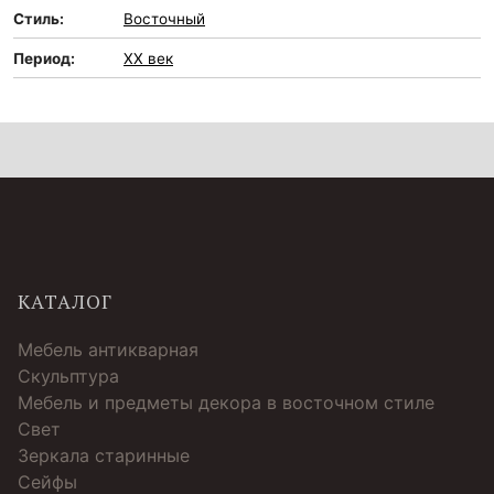
Стиль:
Восточный
Период:
XX век
КАТАЛОГ
Мебель антикварная
Скульптура
Мебель и предметы декора в восточном стиле
Свет
Зеркала старинные
Cейфы