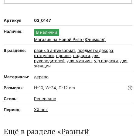
Артикул
03_0147
Наличие:
В наличии
Магазин на Новой Риге (Юнимолл)
В разделе:
разный антиквариат
,
предметы декора
,
статуэтки
,
прочее
,
подарки
,
для
руководителей
,
для мужчин
,
vip подарки
,
для
женщин
Материалы:
дерево
Размеры:
H-10, W-24, D-12 cm
Стиль:
Ренессанс
Период:
XX век
Ещё в разделе «Разный