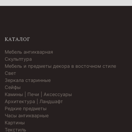
КАТАЛОГ
Мебель антикварная
Скульптура
Мебель и предметы декора в восточном стиле
Свет
Зеркала старинные
Cейфы
Камины | Печи | Аксессуары
Архитектура | Ландшафт
Редкие предметы
Часы антикварные
Картины
Текстиль