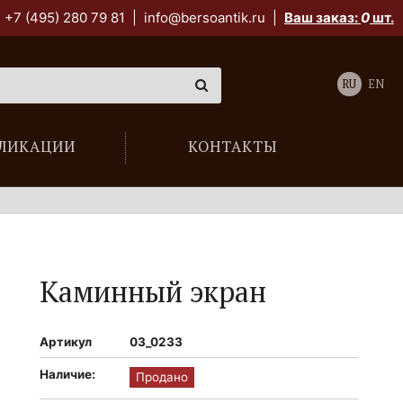
+7 (495) 280 79 81
|
info@bersoantik.ru
|
Ваш заказ:
0
шт.
RU
EN
ЛИКАЦИИ
КОНТАКТЫ
Каминный экран
Артикул
03_0233
Наличие:
Продано