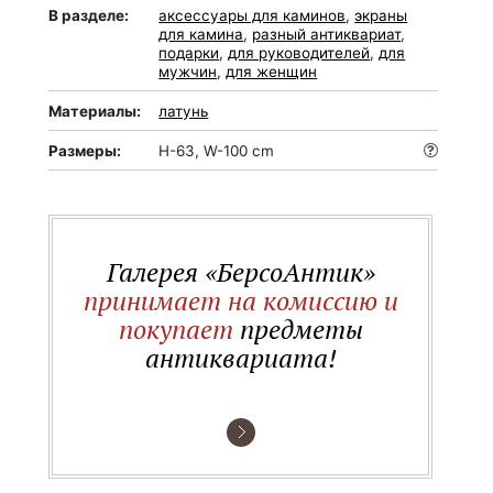
В разделе:
аксессуары для каминов
,
экраны
для камина
,
разный антиквариат
,
подарки
,
для руководителей
,
для
мужчин
,
для женщин
Материалы:
латунь
Размеры:
H-63, W-100 cm
Галерея «БерсоАнтик»
принимает на комиссию и
покупает
предметы
антиквариата!