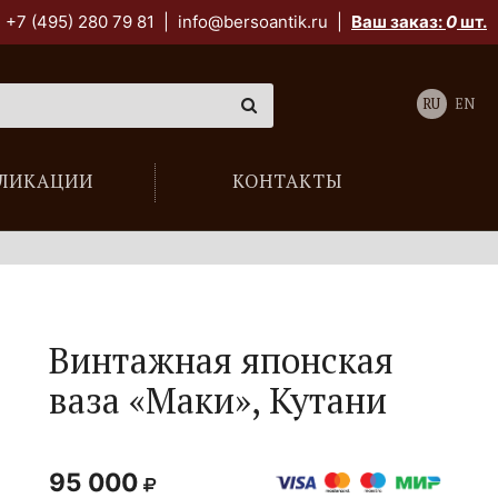
+7 (495) 280 79 81
|
info@bersoantik.ru
|
Ваш заказ:
0
шт.
RU
EN
ЛИКАЦИИ
КОНТАКТЫ
Винтажная японская
ваза «Маки», Кутани
95 000