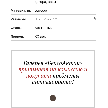
декора
,
вазы
Материалы:
фарфор
Размеры:
H-25, d-22 cm
Стиль:
Восточный
Период:
XX век
Галерея «БерсоАнтик»
принимает на комиссию и
покупает
предметы
антиквариата!