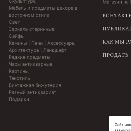
Скульптура
Магазин на
Мебель и предметы декора в
восточном стиле
КОНТАКТ
Свет
ПУБЛИКА
Зеркала старинные
Cейфы
КАК МЫ 
Камины | Печи | Аксессуары
Архитектура | Ландшафт
ПРОДАТЬ
Редкие предметы
Часы антикварные
Картины
Текстиль
Винтажная бижутерия
Разный антиквариат
Подарки
Сайт исп
взаимод